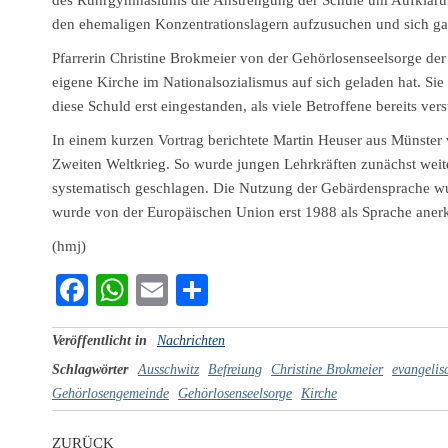
des Ruhrgymnasiums die Anstrengung der Schule um Aufklärung
den ehemaligen Konzentrationslagern aufzusuchen und sich ga
Pfarrerin Christine Brokmeier von der Gehörlosenseelsorge der 
eigene Kirche im Nationalsozialismus auf sich geladen hat. Sie
diese Schuld erst eingestanden, als viele Betroffene bereits ver
In einem kurzen Vortrag berichtete Martin Heuser aus Münst
Zweiten Weltkrieg. So wurde jungen Lehrkräften zunächst weite
systematisch geschlagen. Die Nutzung der Gebärdensprache w
wurde von der Europäischen Union erst 1988 als Sprache aner
(hmj)
Fa
W
E
Te
ce
ha
m
ile
Veröffentlicht in
Nachrichten
bo
ts
ail
n
Schlagwörter
Ausschwitz
Befreiung
Christine Brokmeier
evangelis
ok
A
Gehörlosengemeinde
Gehörlosenseelsorge
Kirche
pp
ZURÜCK