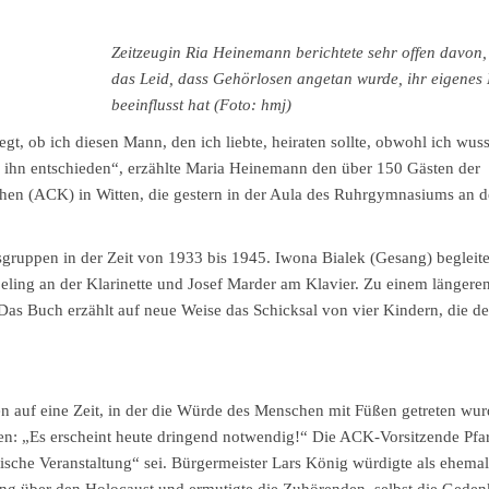
Zeitzeugin Ria Heinemann berichtete sehr offen davon,
das Leid, dass Gehörlosen angetan wurde, ihr eigenes
beeinflusst hat (Foto: hmj)
t, ob ich diesen Mann, den ich liebte, heiraten sollte, obwohl ich wuss
 ihn entschieden“, erzählte Maria Heinemann den über 150 Gästen der
chen (ACK) in Witten, die gestern in der Aula des Ruhrgymnasiums an d
ruppen in der Zeit von 1933 bis 1945. Iwona Bialek (Gesang) begleite
beling an der Klarinette und Josef Marder am Klavier. Zu einem längere
Das Buch erzählt auf neue Weise das Schicksal von vier Kindern, die d
en auf eine Zeit, in der die Würde des Menschen mit Füßen getreten wur
eten: „Es erscheint heute dringend notwendig!“ Die ACK-Vorsitzende Pfa
ische Veranstaltung“ sei. Bürgermeister Lars König würdigte als ehemal