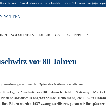
 Kreiskirchenamt
kreiskirchenamt(at)kirche-hawi.de | OGS
florian.ehrmann(at)ev-jug
Evangelische
Infos und
Geschichten
r
zu den
Kirchenkreis
Menschen im
IRCHENGEMEINDEN
MUSIK
OGS
WEITERES
evangelischen
Hattingen-
Kirchenkreis
Witten
in Hattingen
und Witten
schwitz vor 80 Jahren
ymnasium gedachten der Opfer des Nationalsozialismus
rationslagers Auschwitz vor 80 Jahren berichtete Zeitzeugin Maria
m Nationalsozialismus angetan wurde. Heinemann, die 1935 in Hamm
. Ihre Eltern wurden 1937 zwangssterilisiert, genau wie ihr spätere