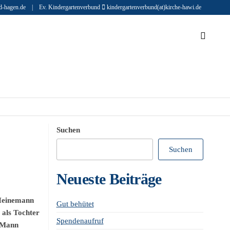
end-hagen.de | Ev. Kindergartenverbund
kindergartenverbund(at)kirche-hawi.de
Suchen
Suchen
Neueste Beiträge
 Heinemann
Gut behütet
 als Tochter
Spendenaufruf
r Mann