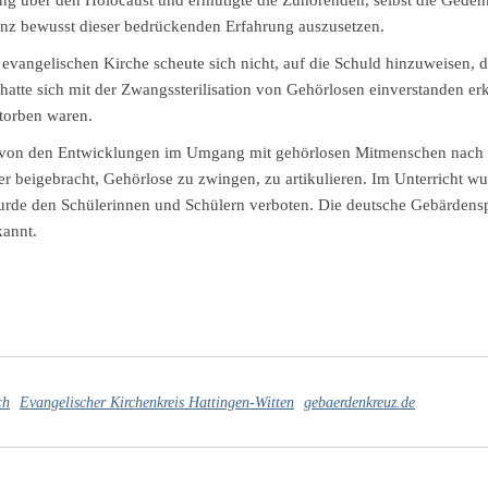
 über den Holocaust und ermutigte die Zuhörenden, selbst die Gedenk
nz bewusst dieser bedrückenden Erfahrung auszusetzen.
evangelischen Kirche scheute sich nicht, auf die Schuld hinzuweisen, d
 hatte sich mit der Zwangssterilisation von Gehörlosen einverstanden erk
storben waren.
er von den Entwicklungen im Umgang mit gehörlosen Mitmenschen nach
r beigebracht, Gehörlose zu zwingen, zu artikulieren. Im Unterricht wu
urde den Schülerinnen und Schülern verboten. Die deutsche Gebärdens
kannt.
ch
Evangelischer Kirchenkreis Hattingen-Witten
gebaerdenkreuz.de