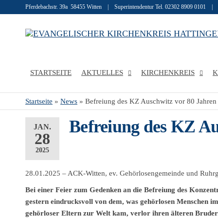
Pferdebachstr. 39a 58455 Witten | Superintendentur Tel. 02302 8909 0101 |
STARTSEITE
AKTUELLES
KIRCHENKREIS
K
Startseite
»
News
»
Befreiung des KZ Auschwitz vor 80 Jahren
Befreiung des KZ Au
JAN.
28
2025
28.01.2025 – ACK-Witten, ev. Gehörlosengemeinde und Ruhrg
Bei einer Feier zum Gedenken an die Befreiung des Konzent
gestern eindrucksvoll von dem, was gehörlosen Menschen i
gehörloser Eltern zur Welt kam, verlor ihren älteren Bruder