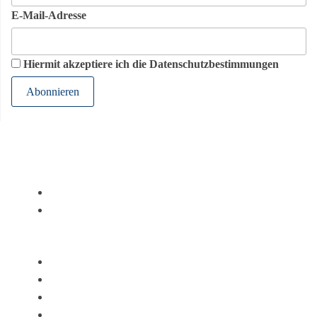
E-Mail-Adresse
Hiermit akzeptiere ich die Datenschutzbestimmungen
Rechtliches
Impressum
Datenschutz
Kirchenkreis
Superintendentin
Interner Bereich
Kirchengemeinden
Spenden