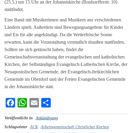
(25.5.) um 15 Uhr an der Johanniskirche (Bonhoefferstr. 10)
stattfindet.
Eine Band mit Musikerinnen und Musikern aus verschiedenen
Ländern spielt. Außerdem sind Bewegungsangebote für Kinder
und Eis für alle angekündigt. Da die Wetterfrösche Sonne
erwarten, kann die Veranstaltung vermutlich draußen stattfinden.
Sollten sie sich getäuscht haben, findet die
Gemeinschaftsveranstaltung der evangelischen und katholischen
Kirchen, der Selbständigen Evangelisch-Lutherischen Kirche, der
Neuapostolischen Gemeinde, der Evangelisch-freikirchlichen
Gemeinde im Oberdorf und der Freien Evangelischen Gemeinde
in der Johanniskirche statt.
Fa
W
E
Te
ce
ha
m
ile
Veröffentlicht in
Ankündigung
bo
ts
ail
n
Schlagwörter
ACK
Arbeitsgemeinschaft Christlicher Kirchen
ok
A