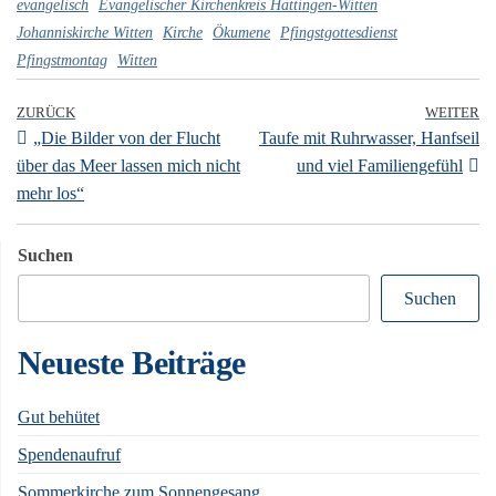
evangelisch
Evangelischer Kirchenkreis Hattingen-Witten
pp
Johanniskirche Witten
Kirche
Ökumene
Pfingstgottesdienst
Pfingstmontag
Witten
ZURÜCK
WEITER
„Die Bilder von der Flucht
Taufe mit Ruhrwasser, Hanfseil
über das Meer lassen mich nicht
und viel Familiengefühl
mehr los“
Suchen
Suchen
Neueste Beiträge
Gut behütet
Spendenaufruf
Sommerkirche zum Sonnengesang