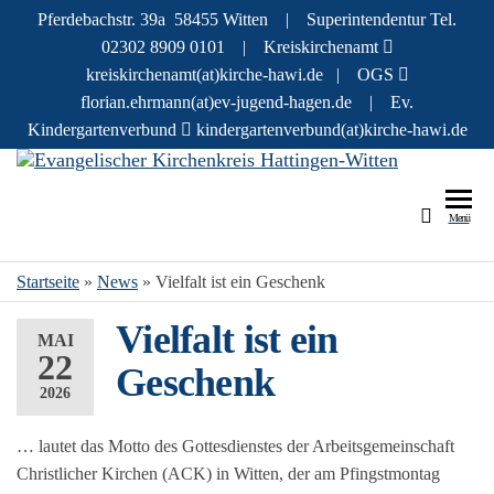
Pferdebachstr. 39a 58455 Witten | Superintendentur Tel.
02302 8909 0101 | Kreiskirchenamt
kreiskirchenamt(at)kirche-hawi.de | OGS
florian.ehrmann(at)ev-jugend-hagen.de | Ev.
Kindergartenverbund
kindergartenverbund(at)kirche-hawi.de
Evang
Infos und
Geschichte
r
Menü
zu den
Kirch
Menschen 
evangelisc
Hatti
Startseite
»
News
»
Vielfalt ist ein Geschenk
Kirchenkre
Witte
in Hattinge
Vielfalt ist ein
MAI
und Witten
22
Geschenk
2026
… lautet das Motto des Gottesdienstes der Arbeitsgemeinschaft
Christlicher Kirchen (ACK) in Witten, der am Pfingstmontag