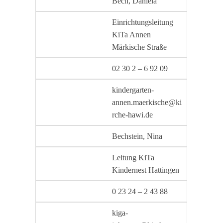
Bech, Daniela
Einrichtungsleitung
KiTa Annen
Märkische Straße
02 30 2 – 6 92 09
kindergarten-
annen.maerkische@ki
rche-hawi.de
Bechstein, Nina
Leitung KiTa
Kindernest Hattingen
0 23 24 – 2 43 88
kiga-