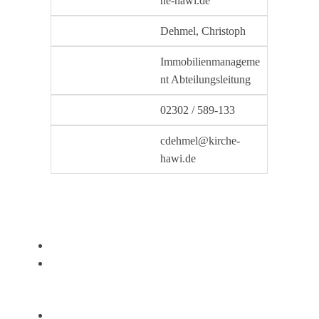
he-hawi.de
Dehmel, Christoph
Immobilienmanageme
nt Abteilungsleitung
02302 / 589-133
cdehmel@kirche-
hawi.de
Rechtliches
Impressum
Datenschutz
Kirchenkreis
Superintendentin