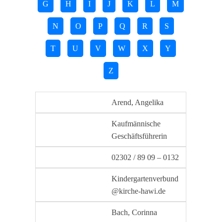
G
H
I
J
K
L
M
N
O
P
Q
R
S
T
U
V
W
X
Y
Z
Arend, Angelika
Kaufmännische
Geschäftsführerin
02302 / 89 09 – 0132
Kindergartenverbund
@kirche-hawi.de
Bach, Corinna