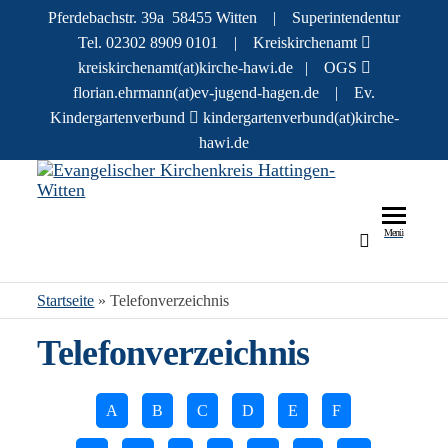
Pferdebachstr. 39a 58455 Witten | Superintendentur
Tel. 02302 8909 0101 | Kreiskirchenamt
kreiskirchenamt(at)kirche-hawi.de | OGS
florian.ehrmann(at)ev-jugend-hagen.de | Ev.
Kindergartenverbund
kindergartenverbund(at)kirche-
hawi.de
Evang
Infos und
Geschichte
r
Menü
zu den
Kirch
Menschen 
evangelisc
Hatti
Startseite
»
Telefonverzeichnis
Kirchenkre
Witte
in Hattinge
Telefonverzeichnis
und Witten
A
B
C
D
E
F