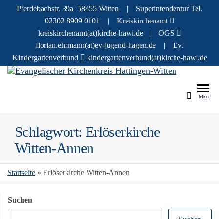
Pferdebachstr. 39a 58455 Witten | Superintendentur Tel.
02302 8909 0101 | Kreiskirchenamt
kreiskirchenamt(at)kirche-hawi.de | OGS
florian.ehrmann(at)ev-jugend-hagen.de | Ev.
Kindergartenverbund
kindergartenverbund(at)kirche-hawi.de
Evang
Infos und
Geschichte
r
Menü
zu den
Kirch
Menschen 
evangelisc
Hatti
Schlagwort:
Erlöserkirche
Kirchenkre
Witte
in Hattinge
Witten-Annen
und Witten
Startseite
»
Erlöserkirche Witten-Annen
Suchen