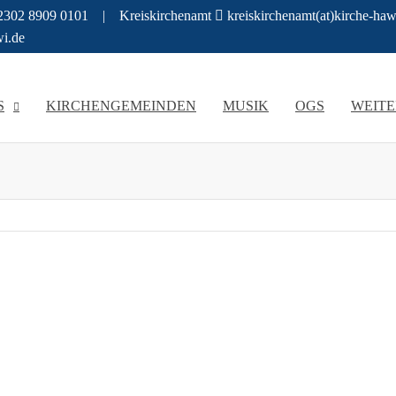
 02302 8909 0101 | Kreiskirchenamt
kreiskirchenamt(at)kirche-
wi.de
angelische
 und
ichten
S
KIRCHENGEMEINDEN
MUSIK
OGS
WEITE
n
rchenkreis
chen im
elischen
ttingen-
enkreis
tten
ttingen
itten