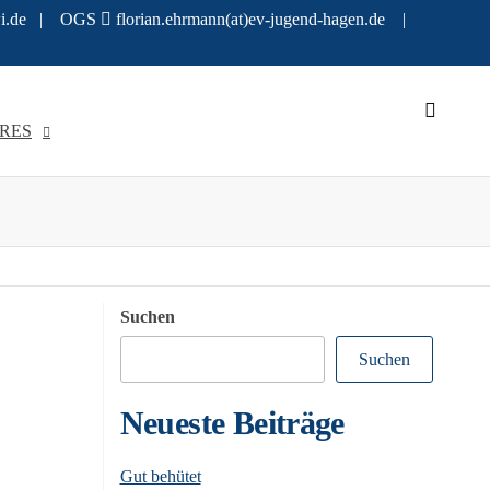
hawi.de | OGS
florian.ehrmann(at)ev-jugend-hagen.de |
RES
Suchen
Suchen
Neueste Beiträge
Gut behütet