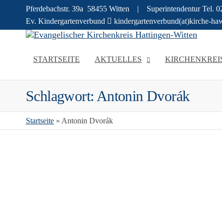
Pferdebachstr. 39a 58455 Witten | Superintendentur Tel.
Ev. Kindergartenverbund
kindergartenverbund(at)kirche-ha
Ev
Infos
Gesch
r
STARTSEITE
AKTUELLES
KIRCHENKREI
zu de
Ki
Mens
evang
Ha
Schlagwort:
Antonin Dvorák
Kirch
Wi
in Ha
und W
Startseite
»
Antonin Dvorák