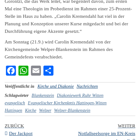
Gorontzi, die das Werk leitet, war begeistert davon, zum ersten
Mal eine Theologin im Probedienst im Rahmen einer 25-Prozent-
Stelle im Haus zu haben. „Carolin Kremendahl hat viel in der
Planung und Konzeption unserer Kurse mitgedacht und bei der
Durchführung eigene Akzente gesetzt.“
Am Sonntag (21.9.) wird Carolin Kremendahl von der
Kirchengemeinde Welper-Blankenstein im Rahmen des
Gemeindefests verabschiedet.
Fa
W
E
Te
ce
ha
m
ile
Veröffentlicht in
Kirche und Diakonie
Nachrichten
bo
ts
ail
n
Schlagwörter
Blankenstein
Diakoniewerk Ruhr Witten
ok
A
evangelisch
Evangelischer Kirchenkreis Hattingen-Witten
pp
Hattingen
Kirche
Welper
Welper-Blankenstein
ZURÜCK
WEITER
Der Jackpot
Notfallseelsorge im EN-Kreis