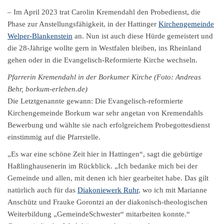
– Im April 2023 trat Carolin Kremendahl den Probedienst, die
Phase zur Anstellungsfähigkeit, in der Hattinger
Kirchengemeinde
Welper-Blankenstein
an. Nun ist auch diese Hürde gemeistert und
die 28-Jährige wollte gern in Westfalen bleiben, ins Rheinland
gehen oder in die Evangelisch-Reformierte Kirche wechseln.
Pfarrerin Kremendahl in der Borkumer Kirche (Foto: Andreas
Behr, borkum-erleben.de)
Die Letztgenannte gewann: Die Evangelisch-reformierte
Kirchengemeinde Borkum war sehr angetan von Kremendahls
Bewerbung und wählte sie nach erfolgreichem Probegottesdienst
einstimmig auf die Pfarrstelle.
„Es war eine schöne Zeit hier in Hattingen“, sagt die gebürtige
Haßlinghausenerin im Rückblick. „Ich bedanke mich bei der
Gemeinde und allen, mit denen ich hier gearbeitet habe. Das gilt
natürlich auch für das
Diakoniewerk Ruhr
, wo ich mit Marianne
Anschütz und Frauke Gorontzi an der diakonisch-theologischen
Weiterbildung „GemeindeSchwester“ mitarbeiten konnte.“