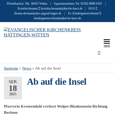
Pferdebachstr. 39a 58455 Witten | Superintendentur Tel. 02302 8909 0101 |
Kreiskirchenamt
kreiskirchenamt(at)kirche-hawi.de | OGS
florian.ehrmann(at)ev-jugend-hagen.de | Ev. Kindergartenverbund
kindergartenverbund(at)kirche-hawi.de
Eva
Infos u
Geschic
r
zu den
MENÜ
Kir
Mensch
evangel
Hat
Kirchen
Wit
Startseite
»
News
»
Ab auf die Insel
in Hatt
und Wit
Ab auf die Insel
SEP.
18
2025
Pfarrerin Kremendahl verlässt Welper-Blankenstein Richtung
Borkum