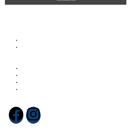
Rechtliches
Impressum
Datenschutz
Kirchenkreis
Superintendentin
Interner Bereich
Kirchengemeinden
Spenden
Folgt uns