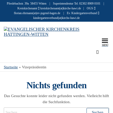
Pferdebachstr. 39a 58455 Witten | Superintendentur Tel. 02302 8909 0101 |
Kreiskirchenamt
kreiskirchenamt(at)kirche-hawi.de | OGS
florian.ehrmann(at)ev-jugend-hagen.de | Ev. Kindergartenverbund
kindergartenverbund(at)kirche-hawi.de
Eva
Infos u
Geschic
r
zu den
MENÜ
Kir
Mensch
evangel
Hat
Kirchen
Wit
Startseite
»
Vizepräsidentin
in Hatt
und Wit
Nichts gefunden
Das Gesuchte konnte leider nicht gefunden werden. Vielleicht hilft
die Suchfunktion.