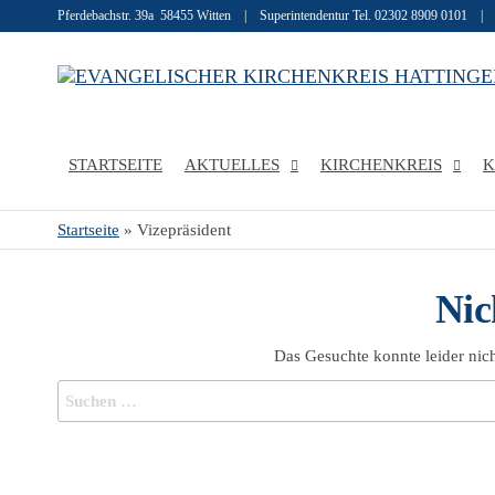
Pferdebachstr. 39a 58455 Witten | Superintendentur Tel. 02302 8909 0101 |
STARTSEITE
AKTUELLES
KIRCHENKREIS
K
Startseite
»
Vizepräsident
Nic
Das Gesuchte konnte leider nich