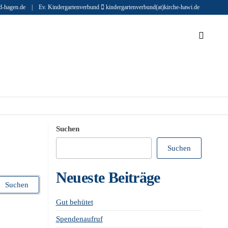
end-hagen.de | Ev. Kindergartenverbund
kindergartenverbund(at)kirche-hawi.de
Suchen
Suchen
Neueste Beiträge
Gut behütet
Spendenaufruf