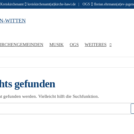
 Kreiskirchenamt
kreiskirchenamt(at)kirche-hawi.de | OGS
florian.ehrmann(at)ev-jug
Evangelische
Infos und
Geschichten
r
zu den
Kirchenkreis
Menschen im
IRCHENGEMEINDEN
MUSIK
OGS
WEITERES
evangelischen
Hattingen-
Kirchenkreis
Witten
in Hattingen
und Witten
hts gefunden
t gefunden werden. Vielleicht hilft die Suchfunktion.