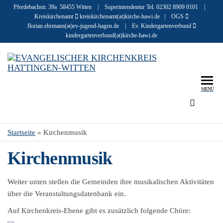
Pferdebachstr. 39a 58455 Witten | Superintendentur Tel. 02302 8909 0101 |
Kreiskirchenamt
kreiskirchenamt(at)kirche-hawi.de | OGS
florian.ehrmann(at)ev-jugend-hagen.de | Ev. Kindergartenverbund
kindergartenverbund(at)kirche-hawi.de
Eva
Infos u
Geschic
r
zu den
MENÜ
Kir
Mensch
evangel
Hat
Kirchen
Wit
Startseite
»
Kirchenmusik
in Hatt
und Wit
Kirchenmusik
Weiter unten stellen die Gemeinden ihre musikalischen Aktivitäten
über die Veranstaltungsdatenbank ein.
Auf Kirchenkreis-Ebene gibt es zusätzlich folgende Chöre: